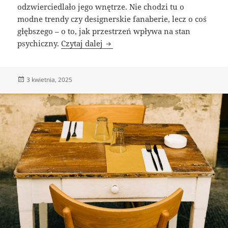
odzwierciedlało jego wnętrze. Nie chodzi tu o
modne trendy czy designerskie fanaberie, lecz o coś
głębszego – o to, jak przestrzeń wpływa na stan
Psychologiczne aspekty wystroju
psychiczny.
Czytaj dalej
Data
3 kwietnia, 2025
publikacji