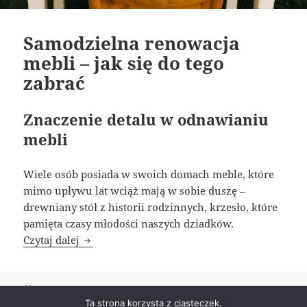
Samodzielna renowacja
mebli – jak się do tego
zabrać
Znaczenie detalu w odnawianiu
mebli
Wiele osób posiada w swoich domach meble, które
mimo upływu lat wciąż mają w sobie duszę –
drewniany stół z historii rodzinnych, krzesło, które
pamięta czasy młodości naszych dziadków.
Samodzielna renowacja mebli – jak się do teg
Czytaj dalej
Data
Tagi
3 kwietnia, 2025
renowacja
publikacji
Ta strona korzysta z ciasteczek.