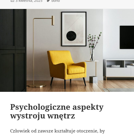
Data
Tagi
3 kwietnia, 2025
boho
publikacji
Psychologiczne aspekty
wystroju wnętrz
Człowiek od zawsze kształtuje otoczenie, by