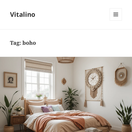
Vitalino
MENU
I
WIDGETY
Tag:
boho